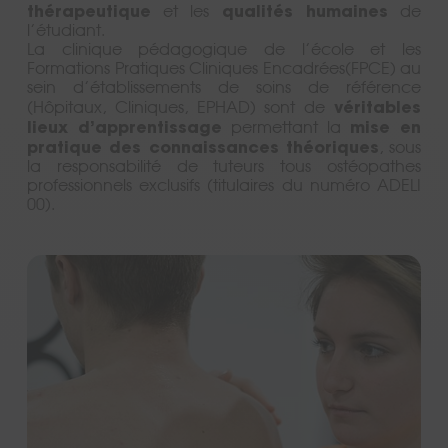
thérapeutique
qualités humaines
et les
de
l’étudiant.
La clinique pédagogique de l’école et les
Formations Pratiques Cliniques Encadrées(FPCE) au
sein d’établissements de soins de référence
véritables
(Hôpitaux, Cliniques, EPHAD) sont de
Le mot du directeur
lieux d’apprentissage
mise en
permettant la
pratique des connaissances théoriques
, sous
Champ d'intervention
la responsabilité de tuteurs tous ostéopathes
professionnels exclusifs (titulaires du numéro ADELI
Notre approche pédagogique
00).
Membres
Notre histoire
Déroulement d'une consultation