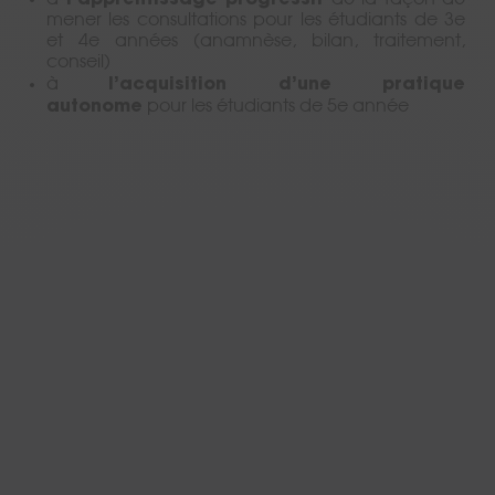
mener les consultations pour les étudiants de 3e
et 4e années (anamnèse, bilan, traitement,
Nos points forts
conseil)
l’acquisition d’une pratique
à
autonome
pour les étudiants de 5e année
Horaires & tarifs
Admissions
Certifications & agréments
Prise de rendez-vous
Partenariat exclusif réseaux Franc'ostéo avec
l'European School Of Osteopathy (ESO)