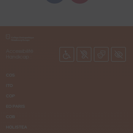
Formulaire
Portes toujours
Formulaire
Accessibilité
Brochure
ouvertes
Candidat
Handicap :
COS
ITO
COP
EO PARIS
COB
HOLISTEA